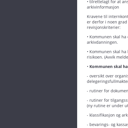
• tilrettelagt for at 
arkivinformasjon
Kravene til internkon
er derfor i noen grad
revisjonskriterier:
• Kommunen skal ha o
arkivdanningen.
• Kommunen skal ha ka
risikoen. (Avvik meld
•
Kommunen skal ha 
- oversikt over organi
delegeringsfullmakte
- rutiner for dokumen
- rutiner for tilgangs
(ny rutine er under u
- klassifikasjon og a
- bevarings- og kass