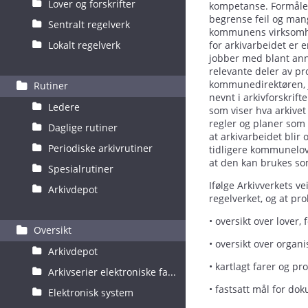
Lover og forskrifter
kompetanse. Formålet 
begrense feil og mang
Sentralt regelverk
kommunens virksomhet.
Lokalt regelverk
for arkivarbeidet er 
jobber med blant anne
relevante deler av p
kommunedirektøren, j
Rutiner
nevnt i arkivforskrift
Ledere
som viser hva arkivet
regler og planer som 
Daglige rutiner
at arkivarbeidet blir 
Periodiske arkivrutiner
tidligere kommunelov §
at den kan brukes som
Spesialrutiner
Ifølge Arkivverkets v
Arkivdepot
regelverket, og at p
• oversikt over lover
Oversikt
• oversikt over organ
Arkivdepot
• kartlagt farer og pr
Arkivserier elektroniske fa...
• fastsatt mål for d
Elektronisk system