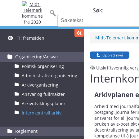
Søk:
Midt-Telemark kom
Til fremsiden
Opp ett nivå
Organisering/Ansvar
Politisk organisering
Utskriftsvennlig ver
Internkon
Administrativ organisering
Arkivorganisering
Arkivplanen 
Ansvar og fullmakter
Arkivutviklingsplaner
Arbeid med journalfør
postgang, journalføri
Internkontroll arkiv
ansvaret for all jour
bruken av e-post økt 
desentralisering av a
Reglement
kompetanse til å jour