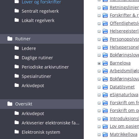
Lover og forskrifter
Retningslinjer
Sentralt regelverk
Forskrifter & 
Lokalt regelverk
Offentlighets
Helseregister
Rutiner
Personopplys
Helsepersone
Ledere
Bokføringslov
Daglige rutiner
Barnelova
Periodiske arkivrutiner
Arbeidsmiljøl
Spesialrutiner
Bokføringslov
Arkivdepot
Datatilsynet
eSignaturlova
Forskrift om 
Oversikt
Forskrift om 
Arkivdepot
Introduksjons
Arkivserier elektroniske fa...
Lov om pasien
Elektronisk system
Matrikkellova