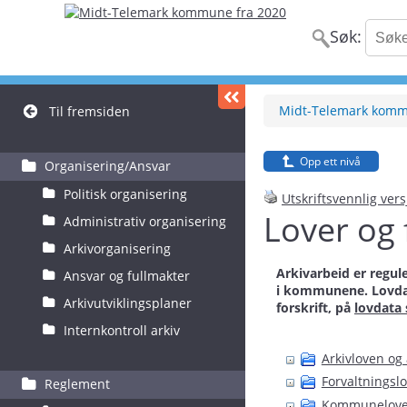
Søk:
Midt-Telemark kom
Til fremsiden
Opp ett nivå
Organisering/Ansvar
Politisk organisering
Utskriftsvennlig ver
Lover og 
Administrativ organisering
Arkivorganisering
Arkivarbeid er regul
Ansvar og fullmakter
i kommunene. Lovdata
Arkivutviklingsplaner
forskrift, på
lovdata 
Internkontroll arkiv
Arkivloven og 
Forvaltningsl
Reglement
Kommunelov