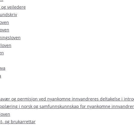
 og veiledere
rundskriv
loven
loven
ningsloven
lloven
en
ova
a
fravær og permisjon ved nyankomne innvandreres deltakelse i intr
opplæring i norsk og samfunnskunnskap for nyankomne innvandre
loven
t- og brukarrettar