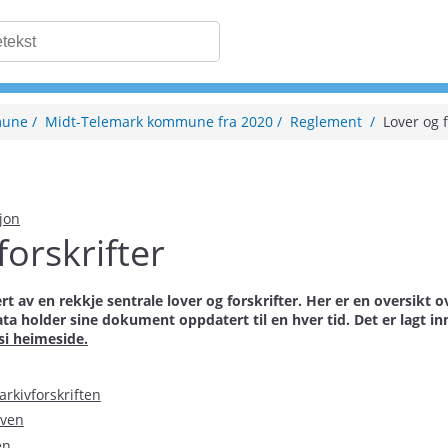
mune
Midt-Telemark kommune fra 2020
Reglement
Lover og f
sjon
forskrifter
ert av en rekkje sentrale lover og forskrifter. Her er en oversik
 holder sine dokument oppdatert til en hver tid. Det er lagt inn 
si heimeside.
arkivforskriften
oven
en